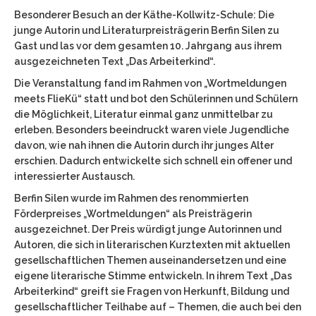
Besonderer Besuch an der Käthe-Kollwitz-Schule: Die
Terminplan
junge Autorin und Literaturpreisträgerin Berfin Silen zu
Gast und las vor dem gesamten 10. Jahrgang aus ihrem
Speiseplan der Mensa
ausgezeichneten Text „Das Arbeiterkind“.
Downloads
Die Veranstaltung fand im Rahmen von „Wortmeldungen
Rund ums Lernen
meets FlieKü“ statt und bot den Schülerinnen und Schülern
die Möglichkeit, Literatur einmal ganz unmittelbar zu
Projekte/Aktionen
erleben. Besonders beeindruckt waren viele Jugendliche
Familienklasse
davon, wie nah ihnen die Autorin durch ihr junges Alter
Projektwoche November 2021
erschien. Dadurch entwickelte sich schnell ein offener und
interessierter Austausch.
Fremdsprachen
Berfin Silen wurde im Rahmen des renommierten
Europa Projekt / Erasmus
Förderpreises „Wortmeldungen“ als Preisträgerin
MatheTreff 3456
ausgezeichnet. Der Preis würdigt junge Autorinnen und
Autoren, die sich in literarischen Kurztexten mit aktuellen
Digitales
gesellschaftlichen Themen auseinandersetzen und eine
Praktika
eigene literarische Stimme entwickeln. In ihrem Text „Das
Unsere Schule
Arbeiterkind“ greift sie Fragen von Herkunft, Bildung und
gesellschaftlicher Teilhabe auf – Themen, die auch bei den