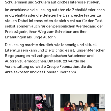
Schülerinnen und Schülern auf großes Interesse stießen.
KKS – integrierte Gesamtschule im MKK
Namensgeberin
Im Anschluss an die Lesung nutzten die Zehntklässlerinnen
und Zehntklässler die Gelegenheit, zahlreiche Fragen zu
Zeitraster
stellen. Dabei interessierten sie sich nicht nur für den Text
Anfahrt
selbst, sondern auch für den persönlichen Werdegang der
Differenzierungsraster
Preisträgerin, ihren Weg zum Schreiben und ihre
50 Jahre KKS
Erfahrungen als junge Autorin.
Die Lesung machte deutlich, wie lebendig und aktuell
Ganztag
Literatur sein kann und wie wichtig es ist, jungen Menschen
FAQ
Begegnungen mit zeitgenössischen Autorinnen und
Autoren zu ermöglichen. Unterstützt wurde die
Käthe bewegt
Veranstaltung durch die Crespo Foundation, die die
Anreisekosten und das Honorar übernahm.
Downloads